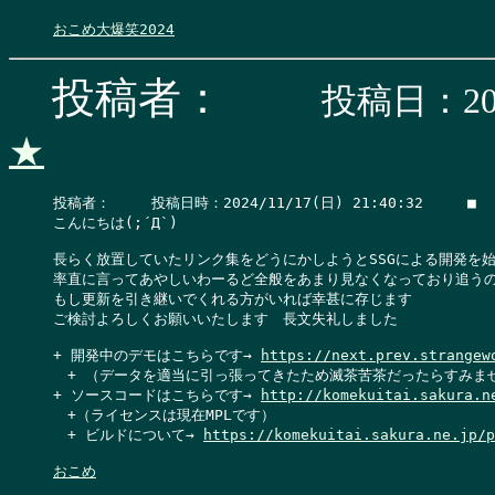
おこめ大爆笑2024
投稿者：
投稿日：202
★
投稿者：　   投稿日時：2024/11/17(日) 21:40:32     ■   
こんにちは(;´Д`)

長らく放置していたリンク集をどうにかしようとSSGによる開発を始
率直に言ってあやしいわーるど全般をあまり見なくなっており追うの
もし更新を引き継いでくれる方がいれば幸甚に存じます

ご検討よろしくお願いいたします　長文失礼しました

+ 開発中のデモはこちらです→ 
https://next.prev.strangew
　+ （データを適当に引っ張ってきたため滅茶苦茶だったらすみませ
+ ソースコードはこちらです→ 
http://komekuitai.sakura.n
　+（ライセンスは現在MPLです）

　+ ビルドについて→ 
https://komekuitai.sakura.ne.jp/p
おこめ