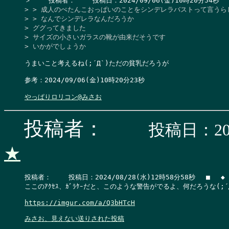
> > 成人のぺたんこおっぱいのことをシンデレラバストって言うらしい
> > なんでシンデレラなんだろうか

> ググってきました

> サイズの小さいガラスの靴が由来だそうです

> いかがでしょうか
うまいこと考えるね(;´Д`)ただの貧乳だろうが

参考：2024/09/06(金)10時20分23秒

やっぱりロリコン@みさお
投稿者：
投稿日：202
★
投稿者：　 　投稿日：2024/08/28(水)12時58分58秒　 ■　 ◆

ここのｱｸｾｽ、ｶﾞﾗｹｰだと、このような警告がでるよ、何だろうな(;´Д
https://imgur.com/a/Q3bHTcH
みさお、見えない送りされた投稿