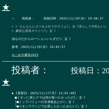
★
＞　  投稿者：　   投稿日時：2025/11/19(水) 19:48:27    
> > ちんちんにカツを入れてやろうよ(;´Д`)濡らして外気もいい

> 豪快な尿道オナニー(;´Д`)
油ものだからローションいらずだ(;´Д`)

参考：2025/11/19(水) 19:45:57

おこめ大爆笑2025
投稿者：
投稿日：202
★
◆ [更新日：2025/11/17(月) 21:01:48]

　■イオンに来たクマは何が食べたかったの(;´Д`)

　├■トップバリューの冷凍食品とか(;´Д`)

　└■イオンラウンジでお茶したかったみたい(;´Д`)
