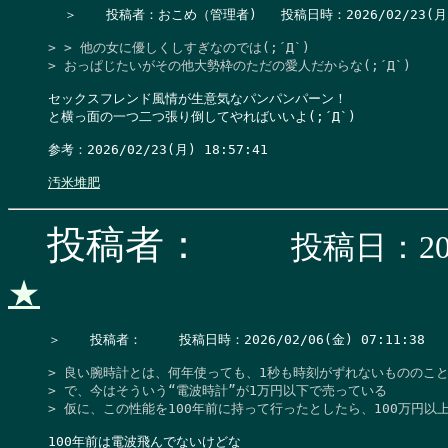
  ＞　  投稿者：おこめ（管理者)   投稿日時：2026/02/23(月) 19
> > 他の女に優しくしすぎなのでは(;´Д`)

> おっぱじたいがその他大勢枠のただの愛人だからな(;´Д`)
セックスフレンド風情が生意気なパンパンパーン！

と横っ面の一つ二つ張り倒してやればいいよ(;´Д`)

参考：2026/02/23(月) 18:57:41

汚米堆肥
投稿者：
投稿日：202
★
＞　  投稿者：　   投稿日時：2026/02/06(金) 07:11:38    
> 良い腕時計とは、何年使っても、1秒も時刻がずれないもののこと
> で、今はそういう“電波時計”が1万円以下で売っている

> 仮に、この性能を100年前に持って行ったとしたら、100万円以
100年前は電波飛んでないけどな
