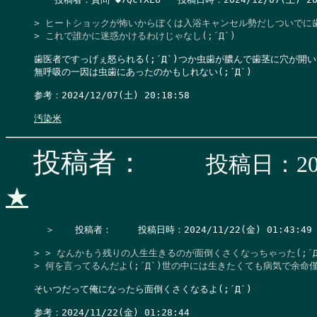
> ヒートショックが怖いからぼくは入浴キャンセル勢だしついでに歯
> これで誰かに迷惑かけるわけじゃなし(;´Д`)
歯医者ですっげぇ怒られる(;´Д`)つか虫歯が膿んで歯茎に穴が開い
無呼吸の一因は虫歯にあったのかもしれない(;´Д`)

参考：2024/12/07(土) 20:18:58

汚染米
投稿者：
投稿日：202
★
  ＞　  投稿者：　   投稿日時：2024/11/22(金) 01:43:49  
> > なんかもう残りの人生生きるのが面倒くさくなっちゃった(;´Д`
> 何を言ってるんだよ(;´Д`)世の中には生きたくても病気で余
そいつだって俺になったら面倒くさくなるよ(;´Д`)

参考：2024/11/22(金) 01:28:44
