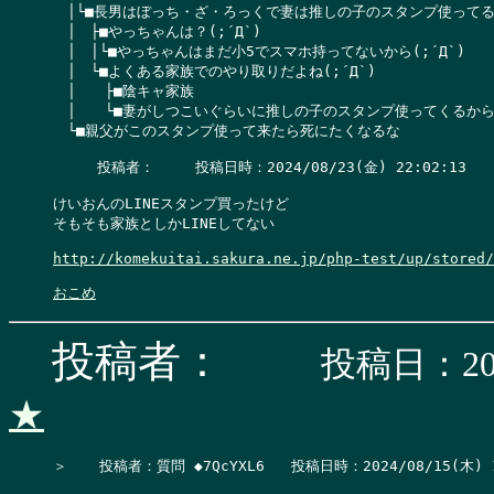
　│└■長男はぼっち・ざ・ろっくで妻は推しの子のスタンプ使ってるし
　│　├■やっちゃんは？(;´Д`)

　│　│└■やっちゃんはまだ小5でスマホ持ってないから(;´Д`)

　│　└■よくある家族でのやり取りだよね(;´Д`)

　│　　├■陰キャ家族

　│　　└■妻がしつこいぐらいに推しの子のスタンプ使ってくるからスル
　└■親父がこのスタンプ使って来たら死にたくなるな

     投稿者：　   投稿日時：2024/08/23(金) 22:02:13    
けいおんのLINEスタンプ買ったけど

そもそも家族としかLINEしてない

http://komekuitai.sakura.ne.jp/php-test/up/stored/
おこめ
投稿者：
投稿日：202
★
＞　  投稿者：質問 ◆7QcYXL6   投稿日時：2024/08/15(木) 19: