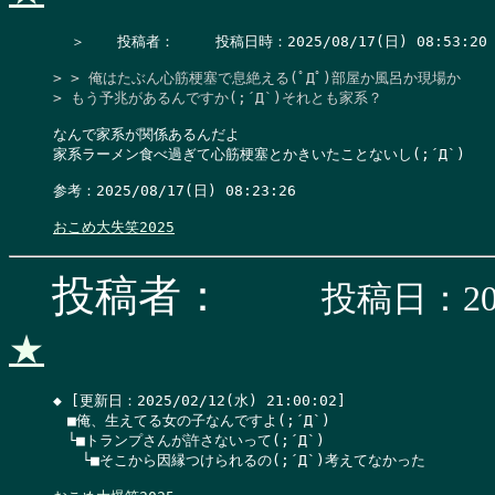
  ＞　  投稿者：　   投稿日時：2025/08/17(日) 08:53:20  
> > 俺はたぶん心筋梗塞で息絶える(ﾟДﾟ)部屋か風呂か現場か

> もう予兆があるんですか(;´Д`)それとも家系？
なんで家系が関係あるんだよ

家系ラーメン食べ過ぎて心筋梗塞とかきいたことないし(;´Д`)

参考：2025/08/17(日) 08:23:26

おこめ大失笑2025
投稿者：
投稿日：202
★
◆ [更新日：2025/02/12(水) 21:00:02]

　■俺、生えてる女の子なんですよ(;´Д`)

　└■トランプさんが許さないって(;´Д`)

　　└■そこから因縁つけられるの(;´Д`)考えてなかった
