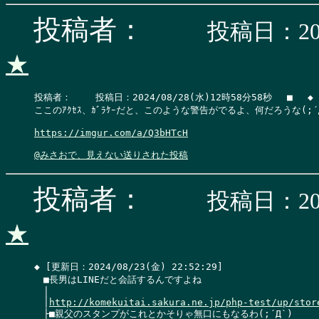
投稿者：
投稿日：202
★
投稿者：　 　投稿日：2024/08/28(水)12時58分58秒　 ■　 ◆

ここのｱｸｾｽ、ｶﾞﾗｹｰだと、このような警告がでるよ、何だろうな(;´Д
https://imgur.com/a/Q3bHTcH
@みさおで、見えない送りされた投稿
投稿者：
投稿日：202
★
◆ [更新日：2024/08/23(金) 22:52:29]

　■長男はLINEだと会話するんですよね

　│

　│
http://komekuitai.sakura.ne.jp/php-test/up/stor
　├■親父のスタンプがこれとかそりゃ無口にもなるわ(;´Д`)
