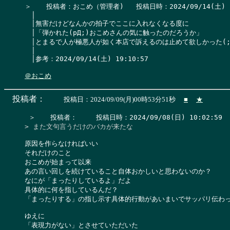
＞　  投稿者：おこめ（管理者)   投稿日時：2024/09/14(土) 19:2
　│

　│無害だけどなんかの拍子でここに入れなくなる度に

　│「弾かれた(pД;)おこめさんの気に触ったのだろうか」

　│とまるで人が極悪人が如く本店で訴えるのは止めて欲しかった(;´Д
　│

　│参考：2024/09/14(土) 19:10:57

＠おこめ
投稿者：
投稿日：2024/09/09(月)00時53分51秒
■
★
> また文句言うだけのバカが来たな
原因を作らなければいい

それだけのこと

おこめが始まって以来

あの言い回しを続けていること自体おかしいと思わないのか？

なにが「まったりしているよ」だよ

具体的に何を指しているんだ？

「まったりする」の指し示す具体的行動があいまいでサッパリ伝わっ
ゆえに

「表現力がない」とさせていただいた
