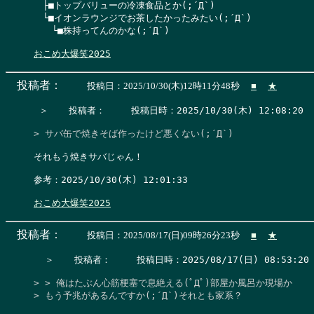
　├■トップバリューの冷凍食品とか(;´Д`)

　└■イオンラウンジでお茶したかったみたい(;´Д`)

　　└■株持ってんのかな(;´Д`)

おこめ大爆笑2025
投稿者：
投稿日：2025/10/30(木)12時11分48秒
■
★
 ＞　  投稿者：　   投稿日時：2025/10/30(木) 12:08:20   
> サバ缶で焼きそば作ったけど悪くない(;´Д`)
それもう焼きサバじゃん！

参考：2025/10/30(木) 12:01:33

おこめ大爆笑2025
投稿者：
投稿日：2025/08/17(日)09時26分23秒
■
★
  ＞　  投稿者：　   投稿日時：2025/08/17(日) 08:53:20  
> > 俺はたぶん心筋梗塞で息絶える(ﾟДﾟ)部屋か風呂か現場か

> もう予兆があるんですか(;´Д`)それとも家系？