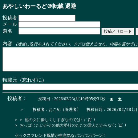
あやしいわーるど＠転載 退避
投稿者
メール
題名
内容
（適当に改行を入れてください。タグは使えません。内容を書かずに
転載元（忘れずに）
投稿者：
投稿日：2026/02/23(月)19時05分31秒
■
★
  ＞　  投稿者：おこめ（管理者)   投稿日時：2026/02/23(月) 19
> > 他の女に優しくしすぎなのでは(;´Д`)

> おっぱじたいがその他大勢枠のただの愛人だからな(;´Д`)
セックスフレンド風情が生意気なパンパンパーン！
