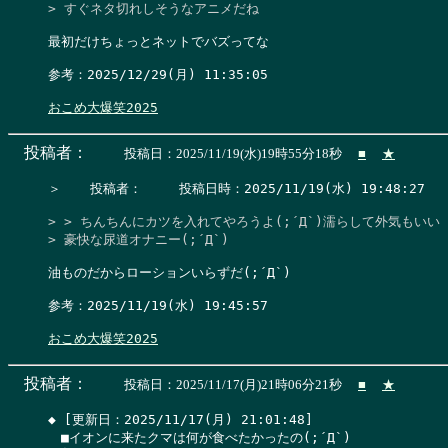
> すぐネタ切れしそうなアニメだね
最初だけちょっとネットでバズってな

参考：2025/12/29(月) 11:35:05

おこめ大爆笑2025
投稿者：
投稿日：2025/11/19(水)19時55分18秒
■
★
＞　  投稿者：　   投稿日時：2025/11/19(水) 19:48:27    
> > ちんちんにカツを入れてやろうよ(;´Д`)濡らして外気もいい

> 豪快な尿道オナニー(;´Д`)
油ものだからローションいらずだ(;´Д`)

参考：2025/11/19(水) 19:45:57

おこめ大爆笑2025
投稿者：
投稿日：2025/11/17(月)21時06分21秒
■
★
◆ [更新日：2025/11/17(月) 21:01:48]

　■イオンに来たクマは何が食べたかったの(;´Д`)
