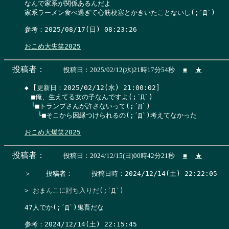
なんで家系が関係あるんだよ

家系ラーメン食べ過ぎて心筋梗塞とかきいたことないし(;´Д`)

参考：2025/08/17(日) 08:23:26

おこめ大失笑2025
投稿者：
投稿日：2025/02/12(水)21時17分54秒
■
★
◆ [更新日：2025/02/12(水) 21:00:02]

　■俺、生えてる女の子なんですよ(;´Д`)

　└■トランプさんが許さないって(;´Д`)

　　└■そこから因縁つけられるの(;´Д`)考えてなかった

おこめ大爆笑2025
投稿者：
投稿日：2024/12/15(日)00時42分21秒
■
★
＞　  投稿者：　   投稿日時：2024/12/14(土) 22:22:05    
> おまんこに討ち入りだ(;´Д`)
47人でか(;´Д`)鬼畜だな

参考：2024/12/14(土) 22:15:45
