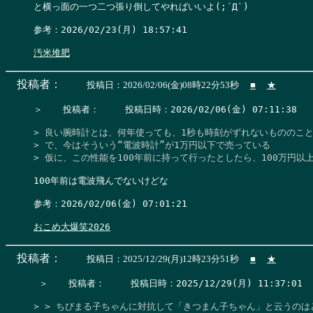
と横っ面の一つ二つ張り倒してやればいいよ(;´Д`)

参考：2026/02/23(月) 18:57:41

汚米堆肥
投稿者：
投稿日：2026/02/06(金)08時22分53秒
■
★
＞　  投稿者：　   投稿日時：2026/02/06(金) 07:11:38    
> 良い腕時計とは、何年使っても、1秒も時刻がずれないもののこと
> で、今はそういう“電波時計”が1万円以下で売っている

> 仮に、この性能を100年前に持って行ったとしたら、100万円以
100年前は電波飛んでないけどな

参考：2026/02/06(金) 07:01:21

おこめ大爆笑2026
投稿者：
投稿日：2025/12/29(月)12時23分51秒
■
★
 ＞　  投稿者：　   投稿日時：2025/12/29(月) 11:37:01   
> > ちびまる子ちゃんに対抗して「きつまん子ちゃん」と云うのはどう