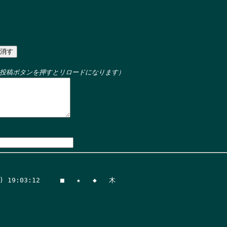
投稿ボタンを押すとリロードになります）
:03:12     ■   ★   ◆   木
