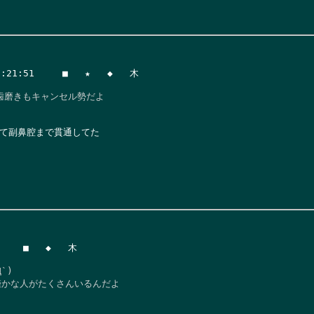
1:51     ■   ★   ◆   木

磨きもキャンセル勢だよ

て副鼻腔まで貫通してた

   ■   ◆   木

)

命僅かな人がたくさんいるんだよ