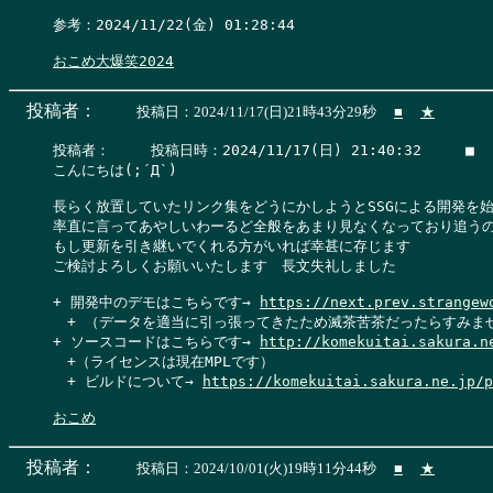
参考：2024/11/22(金) 01:28:44

おこめ大爆笑2024
投稿者：
投稿日：2024/11/17(日)21時43分29秒
■
★
投稿者：　   投稿日時：2024/11/17(日) 21:40:32     ■   
こんにちは(;´Д`)

長らく放置していたリンク集をどうにかしようとSSGによる開発を始
率直に言ってあやしいわーるど全般をあまり見なくなっており追うの
もし更新を引き継いでくれる方がいれば幸甚に存じます

ご検討よろしくお願いいたします　長文失礼しました

+ 開発中のデモはこちらです→ 
https://next.prev.strangew
　+ （データを適当に引っ張ってきたため滅茶苦茶だったらすみませ
+ ソースコードはこちらです→ 
http://komekuitai.sakura.n
　+（ライセンスは現在MPLです）

　+ ビルドについて→ 
https://komekuitai.sakura.ne.jp/p
おこめ
投稿者：
投稿日：2024/10/01(火)19時11分44秒
■
★