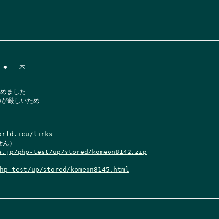
◆   木

めました

が厳しいため

orld.icu/links
ん）

e.jp/php-test/up/stored/komeon8142.zip
hp-test/up/stored/komeon8145.html