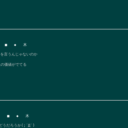
 ■   ◆   木

を言うんじゃないのか

上の価値がでてる
  ■   ◆   木

だろうか(;´Д`)
