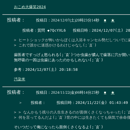
おこめ大爆笑2024
投稿者：
投稿日：2024/12/07(土)20時23分14秒
■
★
　  投稿者：質問 ◆7QcYXL6   投稿日時：2024/12/07(土) 20:2
> ヒートショックが怖いからぼくは入浴キャンセル勢だしついでに歯
> これで誰かに迷惑かけるわけじゃなし(;´Д`)
歯医者ですっげぇ怒られる(;´Д`)つか虫歯が膿んで歯茎に穴が開い
無呼吸の一因は虫歯にあったのかもしれない(;´Д`)

参考：2024/12/07(土) 20:18:58

汚染米
投稿者：
投稿日：2024/11/22(金)06時14分25秒
■
★
  ＞　  投稿者：　   投稿日時：2024/11/22(金) 01:43:49  
> > なんかもう残りの人生生きるのが面倒くさくなっちゃった(;´Д`
> 何を言ってるんだよ(;´Д`)世の中には生きたくても病気で余
そいつだって俺になったら面倒くさくなるよ(;´Д`)
