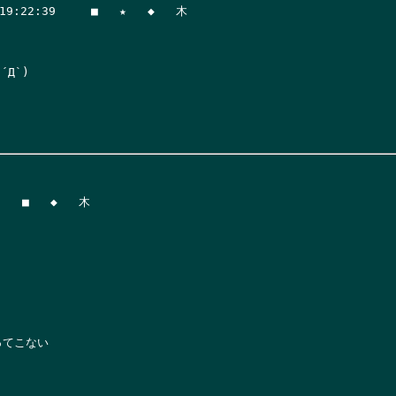
2:39     ■   ★   ◆   木

`)

てこない
