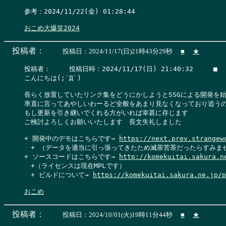
参考：2024/11/22(金) 01:28:44

おこめ大爆笑2024
投稿者：
投稿日：2024/11/17(日)21時43分29秒
■
★
投稿者：　   投稿日時：2024/11/17(日) 21:40:32     ■   
こんにちは(;´Д`)

長らく放置していたリンク集をどうにかしようとSSGによる開発を始
率直に言ってあやしいわーるど全般をあまり見なくなっており追うの
もし更新を引き継いでくれる方がいれば幸甚に存じます

ご検討よろしくお願いいたします　長文失礼しました

+ 開発中のデモはこちらです→ 
https://next.prev.strangew
　+ （データを適当に引っ張ってきたため滅茶苦茶だったらすみませ
+ ソースコードはこちらです→ 
http://komekuitai.sakura.n
　+（ライセンスは現在MPLです）

　+ ビルドについて→ 
https://komekuitai.sakura.ne.jp/p
おこめ
投稿者：
投稿日：2024/10/01(火)19時11分44秒
■
★