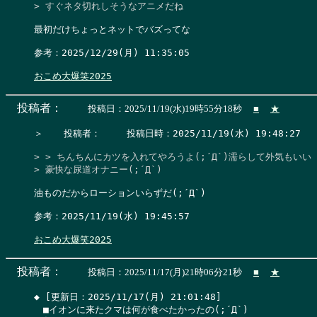
> すぐネタ切れしそうなアニメだね
最初だけちょっとネットでバズってな

参考：2025/12/29(月) 11:35:05

おこめ大爆笑2025
投稿者：
投稿日：2025/11/19(水)19時55分18秒
■
★
＞　  投稿者：　   投稿日時：2025/11/19(水) 19:48:27    
> > ちんちんにカツを入れてやろうよ(;´Д`)濡らして外気もいい

> 豪快な尿道オナニー(;´Д`)
油ものだからローションいらずだ(;´Д`)

参考：2025/11/19(水) 19:45:57

おこめ大爆笑2025
投稿者：
投稿日：2025/11/17(月)21時06分21秒
■
★
◆ [更新日：2025/11/17(月) 21:01:48]

　■イオンに来たクマは何が食べたかったの(;´Д`)
