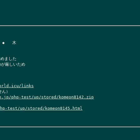
◆   木

めました

が厳しいため

orld.icu/links
ん）

e.jp/php-test/up/stored/komeon8142.zip
hp-test/up/stored/komeon8145.html