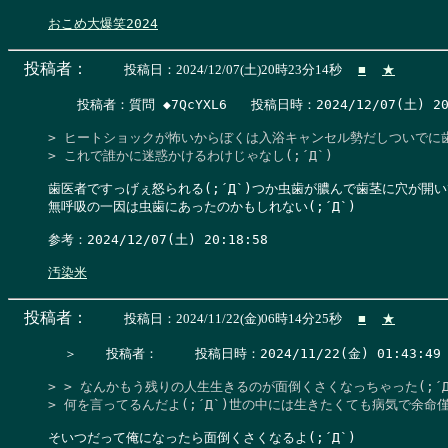
おこめ大爆笑2024
投稿者：
投稿日：2024/12/07(土)20時23分14秒
■
★
　  投稿者：質問 ◆7QcYXL6   投稿日時：2024/12/07(土) 20:2
> ヒートショックが怖いからぼくは入浴キャンセル勢だしついでに歯
> これで誰かに迷惑かけるわけじゃなし(;´Д`)
歯医者ですっげぇ怒られる(;´Д`)つか虫歯が膿んで歯茎に穴が開い
無呼吸の一因は虫歯にあったのかもしれない(;´Д`)

参考：2024/12/07(土) 20:18:58

汚染米
投稿者：
投稿日：2024/11/22(金)06時14分25秒
■
★
  ＞　  投稿者：　   投稿日時：2024/11/22(金) 01:43:49  
> > なんかもう残りの人生生きるのが面倒くさくなっちゃった(;´Д`
> 何を言ってるんだよ(;´Д`)世の中には生きたくても病気で余
そいつだって俺になったら面倒くさくなるよ(;´Д`)
