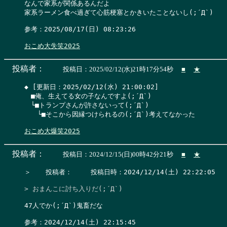
なんで家系が関係あるんだよ

家系ラーメン食べ過ぎて心筋梗塞とかきいたことないし(;´Д`)

参考：2025/08/17(日) 08:23:26

おこめ大失笑2025
投稿者：
投稿日：2025/02/12(水)21時17分54秒
■
★
◆ [更新日：2025/02/12(水) 21:00:02]

　■俺、生えてる女の子なんですよ(;´Д`)

　└■トランプさんが許さないって(;´Д`)

　　└■そこから因縁つけられるの(;´Д`)考えてなかった

おこめ大爆笑2025
投稿者：
投稿日：2024/12/15(日)00時42分21秒
■
★
＞　  投稿者：　   投稿日時：2024/12/14(土) 22:22:05    
> おまんこに討ち入りだ(;´Д`)
47人でか(;´Д`)鬼畜だな

参考：2024/12/14(土) 22:15:45
