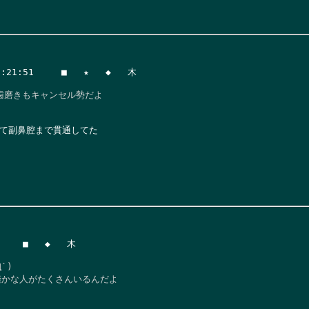
1:51     ■   ★   ◆   木

磨きもキャンセル勢だよ

て副鼻腔まで貫通してた

   ■   ◆   木

)

命僅かな人がたくさんいるんだよ