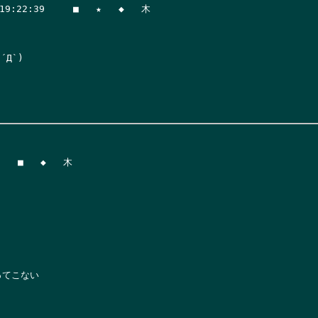
2:39     ■   ★   ◆   木

`)

てこない
