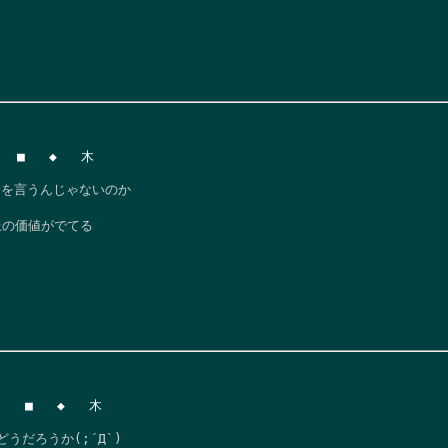
 ■   ◆   木

を言うんじゃないのか

上の価値がでてる
  ■   ◆   木

だろうか(;´Д`)
