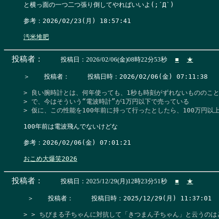
と横っ面の一つ二つ張り倒してやればいいよ(;´Д`)

参考：2026/02/23(月) 18:57:41

汚米堆肥
投稿者：
投稿日：2026/02/06(金)08時22分53秒
■
★
＞　  投稿者：　   投稿日時：2026/02/06(金) 07:11:38    
> 良い腕時計とは、何年使っても、1秒も時刻がずれないもののこと
> で、今はそういう“電波時計”が1万円以下で売っている

> 仮に、この性能を100年前に持って行ったとしたら、100万円以
100年前は電波飛んでないけどな

参考：2026/02/06(金) 07:01:21

おこめ大爆笑2026
投稿者：
投稿日：2025/12/29(月)12時23分51秒
■
★
 ＞　  投稿者：　   投稿日時：2025/12/29(月) 11:37:01   
> > ちびまる子ちゃんに対抗して「きつまん子ちゃん」と云うのはどう