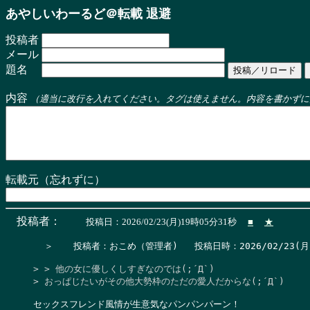
あやしいわーるど＠転載 退避
投稿者
メール
題名
内容
（適当に改行を入れてください。タグは使えません。内容を書かずに
転載元（忘れずに）
投稿者：
投稿日：2026/02/23(月)19時05分31秒
■
★
  ＞　  投稿者：おこめ（管理者)   投稿日時：2026/02/23(月) 19
> > 他の女に優しくしすぎなのでは(;´Д`)

> おっぱじたいがその他大勢枠のただの愛人だからな(;´Д`)
セックスフレンド風情が生意気なパンパンパーン！
