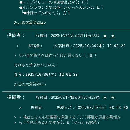
　├■トップバリューの冷凍食品とか(;´Д`)

　└■イオンラウンジでお茶したかったみたい(;´Д`)

　　└■株持ってんのかな(;´Д`)

おこめ大爆笑2025
投稿者：
投稿日：2025/10/30(木)12時11分48秒
■
★
 ＞　  投稿者：　   投稿日時：2025/10/30(木) 12:08:20   
> サバ缶で焼きそば作ったけど悪くない(;´Д`)
それもう焼きサバじゃん！

参考：2025/10/30(木) 12:01:33

おこめ大爆笑2025
投稿者：
投稿日：2025/08/17(日)09時26分23秒
■
★
  ＞　  投稿者：　   投稿日時：2025/08/17(日) 08:53:20  
> > 俺はたぶん心筋梗塞で息絶える(ﾟДﾟ)部屋か風呂か現場か

> もう予兆があるんですか(;´Д`)それとも家系？