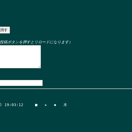
投稿ボタンを押すとリロードになります）
:03:12     ■   ★   ◆   木
