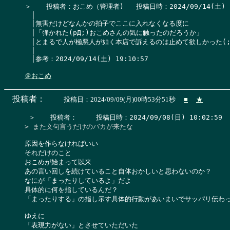
＞　  投稿者：おこめ（管理者)   投稿日時：2024/09/14(土) 19:2
　│

　│無害だけどなんかの拍子でここに入れなくなる度に

　│「弾かれた(pД;)おこめさんの気に触ったのだろうか」

　│とまるで人が極悪人が如く本店で訴えるのは止めて欲しかった(;´Д
　│

　│参考：2024/09/14(土) 19:10:57

＠おこめ
投稿者：
投稿日：2024/09/09(月)00時53分51秒
■
★
> また文句言うだけのバカが来たな
原因を作らなければいい

それだけのこと

おこめが始まって以来

あの言い回しを続けていること自体おかしいと思わないのか？

なにが「まったりしているよ」だよ

具体的に何を指しているんだ？

「まったりする」の指し示す具体的行動があいまいでサッパリ伝わっ
ゆえに

「表現力がない」とさせていただいた
